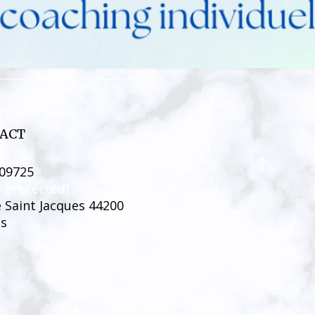
ACT
09725
l protected]
e Saint Jacques 44200
s