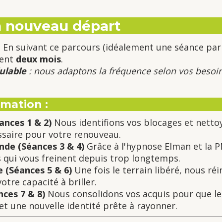
Un nouveau départ
n suivant ce parcours (idéalement une séance par
ment
deux mois
.
ulable
: nous adaptons la fréquence selon vos besoi
rmation :
ances 1 & 2)
Nous identifions vos blocages et nett
ssaire pour votre renouveau.
de (Séances 3 & 4)
Grâce à l'hypnose Elman et la P
es qui vous freinent depuis trop longtemps.
e (Séances 5 & 6)
Une fois le terrain libéré, nous réi
tre capacité à briller.
nces 7 & 8)
Nous consolidons vos acquis pour que les
et une nouvelle identité prête à rayonner.